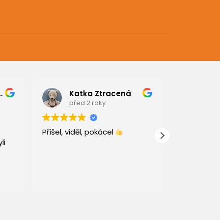
edmíková
Katka Ztracená
emi
před 2 roky
před
Přišel, viděl, pokácel
Tento uživ
li
pouze hod