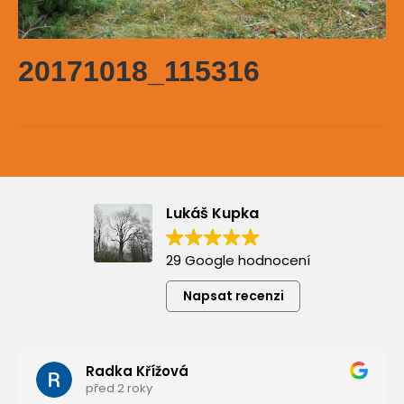
20171018_115316
Lukáš Kupka
29 Google hodnocení
Napsat recenzi
Radka Křížová
před 2 roky