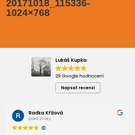
20171018_115336-
1024×768
Lukáš Kupka
29 Google hodnocení
Napsat recenzi
Radka Křížová
před 2 roky