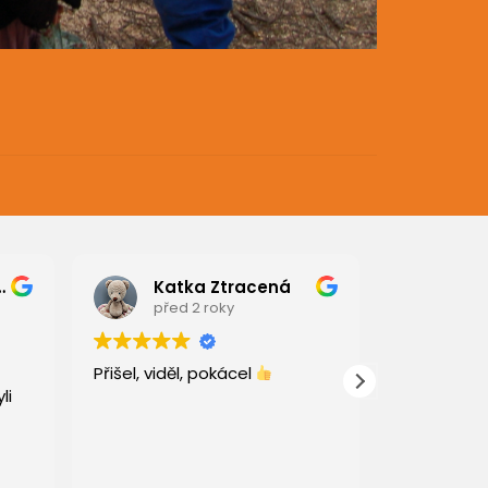
edmíková
Katka Ztracená
emi
před 2 roky
před
Přišel, viděl, pokácel
Tento uživ
li
pouze hod