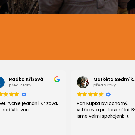
Radka Křížová
Markéta S
před 2 roky
před 2 roky
er, rychlé jednání. Křížová,
Pan Kupka byl ochotný,
 nad Vltavou
vstřícný a profesionální. By
jsme velmi spokojeni:-).