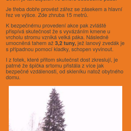
Je třeba dobře provést zářez se zásekem a hlavní
řez ve výšce. Zde zhruba 15 metrů.
K bezpečnému provedení akce pak zvláště
přispívá skutečnost že s vyvázáním kmene u
vrcholu stromu vzniká velká páka. Následně
umocněná tahem až
jež lanový zvedák je
3,2 tuny,
s případnou pomocí kladky, schopen vyvinout.
I z fotek, které přitom skutečnst dost zkreslují, je
patrné že špička srtomu přistála z více jak
bezpečné vzdálenosti, od skleníku natož obytného
domu.