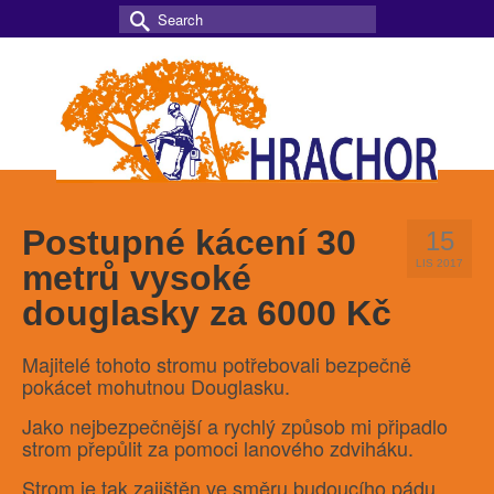
Search
for:
Postupné kácení 30
15
LIS 2017
metrů vysoké
douglasky za 6000 Kč
Majitelé tohoto stromu potřebovali bezpečně
pokácet mohutnou Douglasku.
Jako nejbezpečnější a rychlý způsob mi připadlo
strom přepůlit za pomoci lanového zdviháku.
Strom je tak zajištěn ve směru budoucího pádu.