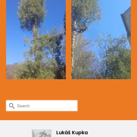
Search
for:
Lukáš Kupka