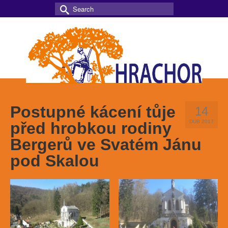
Search
for:
Postupné kácení tůje
14
DUB 2017
před hrobkou rodiny
Bergerů ve Svatém Jánu
pod Skalou