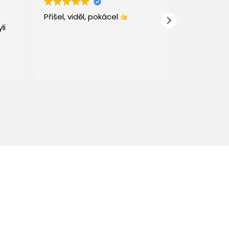
Přišel, viděl, pokácel
Tento uživ
li
pouze hod