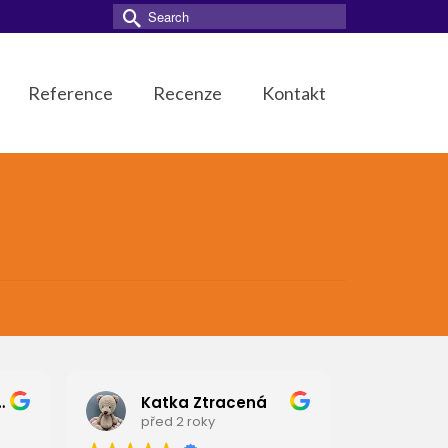
Search
for:
Reference
Recenze
Kontakt
edmíková
Katka Ztracená
emi
před 2 roky
před